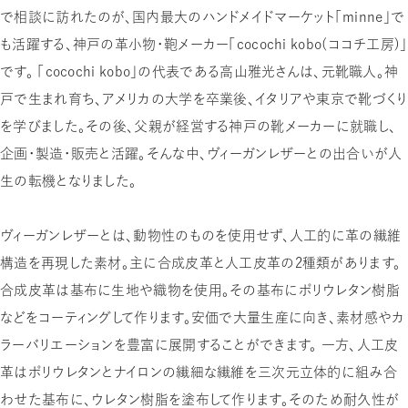
で相談に訪れたのが、国内最大のハンドメイドマーケット「minne」で
も活躍する、神戸の革小物・鞄メーカー「cocochi kobo（ココチ工房）」
です。 「cocochi kobo」の代表である高山雅光さんは、元靴職人。神
戸で生まれ育ち、アメリカの大学を卒業後、イタリアや東京で靴づくり
を学びました。その後、父親が経営する神戸の靴メーカーに就職し、
企画・製造・販売と活躍。そんな中、ヴィーガンレザーとの出合いが人
生の転機となりました。
ヴィーガンレザーとは、動物性のものを使用せず、人工的に革の繊維
構造を再現した素材。主に合成皮革と人工皮革の2種類があります。
合成皮革は基布に生地や織物を使用。その基布にポリウレタン樹脂
などをコーティングして作ります。安価で大量生産に向き、素材感やカ
ラーバリエーションを豊富に展開することができます。 一方、人工皮
革はポリウレタンとナイロンの繊細な繊維を三次元立体的に組み合
わせた基布に、ウレタン樹脂を塗布して作ります。そのため耐久性が