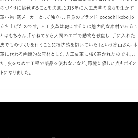
のづくりに挑戦することを決意。2015年に人工皮革の良さを生かす
革小物・鞄メーカーとして独立し、自身のブランド「cocochi kobo」を
立ち上げたのです。 人工皮革は鞄にするには魅力的な素材であるこ
とはもちろん、「かねてから人間のエゴで動物を殺傷し、手に入れた
皮でものづくりを行うことに抵抗感を抱いていた」という高山さん。本
革に代わる画期的な素材として、人工皮革に強く惹かれたのです。ま
た、皮をなめす工程で薬品を使わないなど、環境に優しい点もポイン
トになりました。