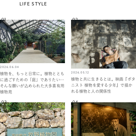
LIFE STYLE
01
02
2026.06.04
2026.05.12
植物を、もっと日常に。植物ととも
植物と共に生きるとは。映画『ボタ
に過ごすための「庭」でありたい…
ニスト 植物を愛する少年』で描か
そんな願いが込められた大多喜有用
れる植物と人の関係性
植物苑
03
04