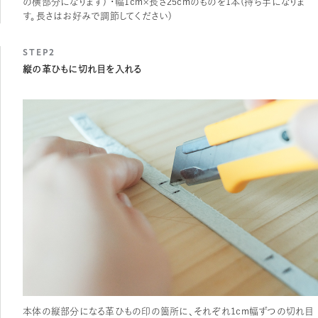
の横部分になります） ・幅1cm×長さ25cmのものを1本（持ち手になりま
す。長さはお好みで調節してください）
STEP2
縦の革ひもに切れ目を入れる
本体の縦部分になる革ひもの印の箇所に、それぞれ1cm幅ずつの切れ目