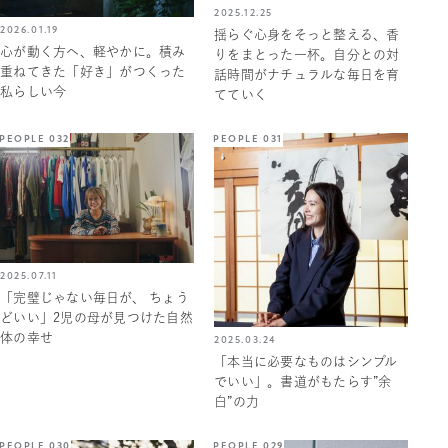
2025.12.25
2026.01.19
揺らぐ心身をそっと整える、香
心が動く方へ、軽やかに。積み
りをまとった一杯。自分との対
重ねてきた「好き」がつくった
話時間がナチュラルな毎日を育
私らしい今
てていく
PEOPLE 032
PEOPLE 031
2025.07.11
「完璧じゃない毎日が、 ちょう
どいい」2児の母が見つけた自然
体の幸せ
2025.03.24
「本当に必要なものはシンプル
でいい」。書道がもたらす”余
白”の力
PEOPLE 030
PEOPLE 029