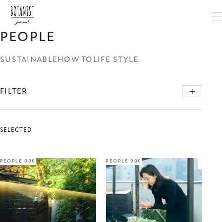
PEOPLE
SUSTAINABLE
HOW TO
LIFE STYLE
FILTER
SELECTED
PEOPLE 000
PEOPLE 000