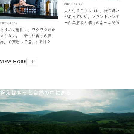
2024.02.29
人と付き合うように、好き嫌い
があっていい。プラントハンタ
ー西畠清順と植物の素朴な関係
2025.03.17
香りの可能性に、ワクワクが止
まらない。「新しい香りの世
界」を妄想して追求する日々
VIEW MORE
答えはきっと自然の中にある。