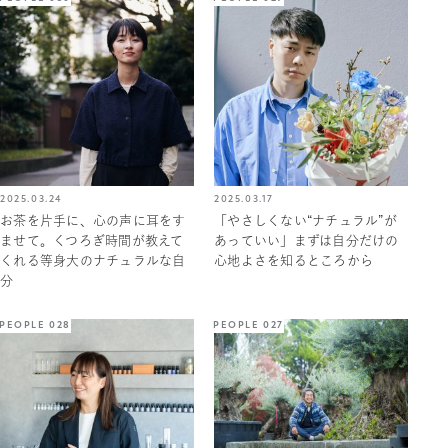
2025.03.24
2025.03.17
お茶を片手に、心の声に耳をす
「やさしくない“ナチュラル”が
ませて。くつろぎ時間が教えて
あっていい」まずは自分だけの
くれる等身大のナチュラルな自
心地よさを知るところから
分
PEOPLE 028
PEOPLE 027