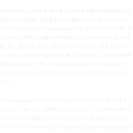
more treesとは、音楽家・坂本龍一氏が代表を務める森林保全団体。
加速する森林破壊と地球温暖化の危機的状況に行動を起こそうと、
2007年に設立されました。more treesでは、国内15か所（11地域）、海
外2か所に、地域との協働で森林保全を行う「more treesの森」を展
開。また、国産材を活用した商品やサービスを企画・開発する他、セミ
ナーやイベントを通じて森の情報、魅力などを発信しています。事務局
長の水谷さん曰く、「キーワードは『都市と森をつなぐ』。『森と人が
ずっとともに生きる社会』を目指して、さまざまな取り組みを行ってい
ます」。
そんなmore treesとBOTANISTの出合いは2017年。「『都市と森をつ
なぐ』という考え方に、『植物と共に生きる』というコンセプトを掲げる
BOTANISTとの親和性を感じました」と話すのは、BOTANISTブラン
ドマネージャーの小林です。「そこでまずは、2016年からmore treesさ