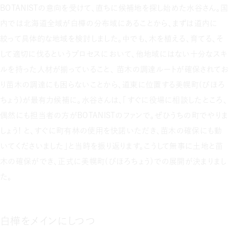
BOTANISTの意向を受けて、直ちに候補地を探し始めた水谷さん。国
内では北海道全域が白樺の分布域にあることから、まずは道内に
絞って具体的な地域を検討しました。中でも、木を植える、育てる、そ
して適切に伐るというプロセスにおいて、他地域にはない十分なスキ
ルを持った人材が揃っていること、 苗木の調達ルートが確保されてお
り苗木の調達にも困らないことから、道東に位置する美幌町（びほろ
ちょう）が最有力候補に。水谷さんは、「すぐに役場に相談したところ、
偶然にも担当者の方がBOTANISTのファンで。ぜひうちの町でやりま
しょう！ と、すぐに町有林の使用を快諾いただき、苗木の確保にも動
いてくださいました」と当時を振り返ります。こうして無事に土地と苗
木の確保ができ、正式に美幌町（びほろちょう）での展開が決まりまし
た。
白樺をメインにしつつ