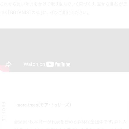
これから長い年月をかけて取り組んでいく森づくり。豊かな自然が息
づく「BOTANISTの森」に、ぜひご期待ください。
PROFILE
more trees（モア・トゥリーズ）
音楽家・坂本龍一が代表を務める森林保全団体です。森と人