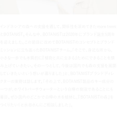
インドネシアの森への支援を通して、関係性を深めてきたmore trees
とBOTANIST。そんな中、BOTANISTは2020年にブランド誕生5周年
を迎えました。この節目に改めてBOTANISTのコンセプトとブランド
ミッションに立ち返ったBOTANISTチーム。「そこで、身近な所から、
小さな一歩でも本質的に『植物と共に生きる』ためにできることを積
み上げていきたい。その一つとして、今後は国内でも森の支援を展開
していきたいという想いが募りました」と、BOTANISTブランドディレ
クターの東野は話します。「その上で、BOTANIST製品のキー成分の
一つが、ホワイトバーチウォーターという白樺の樹液であることにも
着目。ぜひ国内のどこかで白樺の木を植林し、『BOTANISTの森』を
つくりたい！ と水谷さんにご相談しました」。