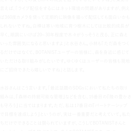
言えば、「ライブ配信をするにはネット環境の問題がありますが、例え
ば360度カメラを使って定期的に映像を撮って配信しても面白いかも
しれないですね。白樺は寒い地域に育つ樹木にしては比較的成長が
早く、順調にいけば20～30年程度で木々がうっそうと茂る、正に森と
いった雰囲気になると思いますよ」と水谷さん。小林も「ただ森をつく
るだけではなくて、BOTANISTユーザーの皆様に、森を身近に感じて
いただける取り組みがしたいです。ゆくゆくはユーザーの皆様も現地
にご招待できたら嬉しいですね」と話します。
水谷さんはこう言います。「最近話題のSDGsにおいて私たちの取り
組みは、『森林の持続可能な管理』などを含む、15番目の『陸の豊かさ
も守ろう』に当てはまります。ただ、私は17番目の『パートナーシップ
で目標を達成しよう』というのが、実は一番重要だと考えていて。私た
ちだけでできることは限られていますが、こうしてBOTANISTさんと