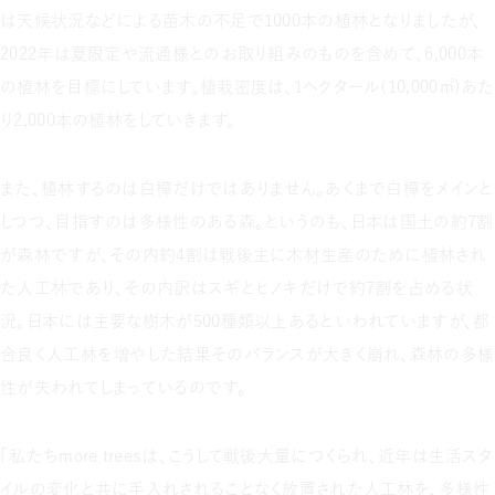
は天候状況などによる苗木の不足で1000本の植林となりましたが、
2022年は夏限定や流通様とのお取り組みのものを含めて、6,000本
の植林を目標にしています。植栽密度は、1ヘクタール（10,000㎡）あた
り2,000本の植林をしていきます。
また、植林するのは白樺だけではありません。あくまで白樺をメインと
しつつ、目指すのは多様性のある森。というのも、日本は国土の約7割
が森林ですが、その内約4割は戦後主に木材生産のために植林され
た人工林であり、その内訳はスギとヒノキだけで約7割を占める状
況。日本には主要な樹木が500種類以上あるといわれていますが、都
合良く人工林を増やした結果そのバランスが大きく崩れ、森林の多様
性が失われてしまっているのです。
「私たちmore treesは、こうして戦後大量につくられ、近年は生活スタ
イルの変化と共に手入れされることなく放置された人工林を、多様性