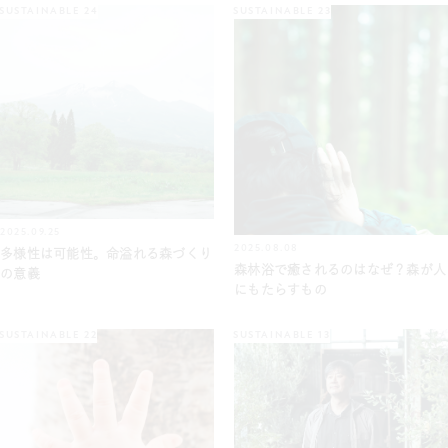
SUSTAINABLE 24
SUSTAINABLE 23
2025.09.25
2025.08.08
多様性は可能性。命溢れる森づくり
森林浴で癒されるのはなぜ？森が人
の意義
にもたらすもの
SUSTAINABLE 22
SUSTAINABLE 13