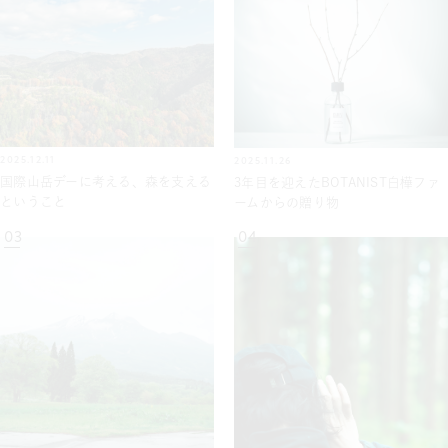
2025.12.11
2025.11.26
国際山岳デーに考える、森を支える
3年目を迎えたBOTANIST白樺ファ
ということ
ームからの贈り物
03
04