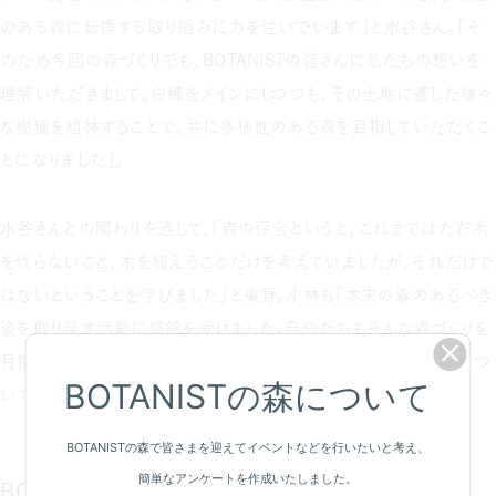
のある森に転換する取り組みに力を注いでいます」と水谷さん。「そ
のため今回の森づくりでも、BOTANISTの皆さんに私たちの想いを
理解いただきまして。白樺をメインにしつつも、その土地に適した様々
な樹種を植林することで、共に多様性のある森を目指していただくこ
とになりました」。
水谷さんとの関わりを通して、「森の保全というと、これまではただ木
を伐らないこと、木を植えることだけを考えていましたが、それだけで
はないということを学びました」と東野。小林も「本来の森のあるべき
姿を取り戻す活動に感銘を受けました。自分たちもそんな森づくりを
目指しながら、こうした日本の森の課題とそれに対する取り組みにつ
いて、積極的に発信していきたいと思います」と話します。
BOTANISTの森づくりを