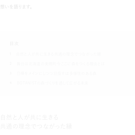
想いを語ります。
目次
1
自然と人が共に生きる共通の理念でつながった縁
2
舞台は北海道の美幌町今ここに森をつくる理由とは
3
白樺をメインにしつつ目指すは多様性のある森
4
BOTANISTの森づくりを通して広がる未来
自然と人が共に生きる
共通の理念でつながった縁