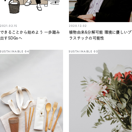
2021.02.15
2020.12.02
できることから始めよう 一歩踏み
植物由来&分解可能 環境に優しいプ
出すSDGsへ
ラスチックの可能性
SUSTAINABLE 04
SUSTAINABLE 03