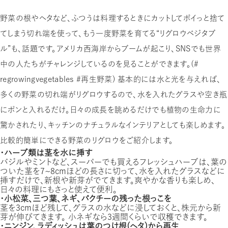
野菜の根やヘタなど、ふつうは料理するときにカットしてポイっと捨て
てしまう切れ端を使って、もう一度野菜を育てる“リグロウベジタブ
ル”も、話題です。アメリカ西海岸からブームが起こり、SNSでも世界
中の人たちがチャレンジしているのを見ることができます。（＃
regrowingvegetables #再生野菜） 基本的には水と光を与えれば、
多くの野菜の切れ端がリグロウするので、水を入れたグラスや空き瓶
にポンと入れるだけ。日々の成長を眺めるだけでも植物の生命力に
驚かされたり、キッチンのナチュラルなインテリアとしても楽しめます。
比較的簡単にできる野菜のリグロウをご紹介します。
・ハーブ類は茎を水に挿す
バジルやミントなど、スーパーでも買えるフレッシュハーブは、葉の
ついた茎を7〜8cmほどの長さに切って、水を入れたグラスなどに
挿すだけで、新根や新芽がでてきます。爽やかな香りも楽しめ、
日々の料理にもさっと使えて便利。
・小松菜、三つ葉、ネギ、パクチーの残った根っこを
茎を3ｃｍほど残して、グラスの水などに浸しておくと、株元から新
芽が伸びてきます。 小ネギなら３週間くらいで収穫できます。
・ニンジン、ラディッシュは葉のつけ根（ヘタ）から再生