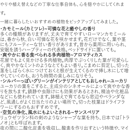
やりや植え替えなどの丁寧な仕事自体も、心を穏やかにしてくれま
す。
一緒に暮らしたいおすすめの植物をピックアップしてみました。
・カモミール（カミツレ）〜可憐な花と癒やしの香り
多くの種類がありますが、丈夫で育てやすいローマンカモミール
は、春から秋、白い可憐な花を咲かせます。花だけでなく、葉や茎
にもフルーティーな甘い香りがあります。昔から薬用に用いられ、
安眠を誘うハーブティーの代表格。ベッドサイドに置いても。
・爽やかに香る食べられる多肉植物〜アロマティカス
花屋でもよく見かける多肉植物。肉厚でぷっくりした葉が可愛らし
く、爽やかなミントのようなとてもよい香り。こまめに剪定し、切った
茎をしばらく水につけておくと根が生えてくるので挿し木にして増
やしていくのも、おうち時間の楽しみになりそう。
・シルバーっぽいグリーンがインテリアとしてもおしゃれ〜ユーカリ
ユーカリの葉をこすると、主成分のシネオールによって爽やかな香
りを放ちます。鎮静や虫除けにも効果があるとされ、精油や化粧品
などにも使われています。鉢植えで育てるなら窓辺やベランダな
ど、風通しがよく日当たりのよい場所で。切った枝葉はドライフラ
ワーにするのもおすすめです。
・空気の浄化、風水にもよいとされる〜サンスペリア
リュウゼツラン科の剣のようなシャープな葉を持ち、日本では「トラ
ノオ」とも呼ばれます。
夜の間に二酸化炭素を吸収し、酸素を作り出すという特徴や、マイ