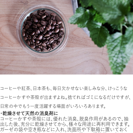
コーヒーや紅茶、日本茶も、毎日欠かせない楽しみな分、けっこうな
コーヒーかすや茶殻が出ますよね。捨てればゴミになるだけですが、
日常の中でもう一度活躍する場面がいろいろあります。
・乾燥させて天然の消臭剤に
コーヒーかすや茶殻には、優れた消臭、脱臭作用があるので、抽
出した後、充分に乾燥させてから、様々な用途に再利用できます。
ガーゼの袋や空き瓶などに入れ、洗面所や下駄箱に置いておく