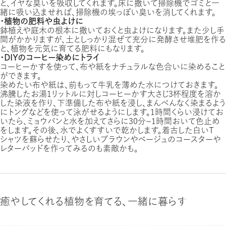
と、イヤな臭いを吸収してくれます。床に撒いて掃除機でゴミと一
緒に吸い込ませれば、掃除機の埃っぽい臭いを消してくれます。
・植物の肥料や虫よけに
鉢植えや庭木の根本に撒いておくと虫よけになります。また少し手
間がかかりますが、土としっかり混ぜて充分に発酵させ堆肥を作る
と、植物を元気に育てる肥料にもなります。
・DIYのコーヒー染めにトライ
コーヒーかすを使って、布や紙をナチュラルな色合いに染めること
ができます。
染めたい布や紙は、前もって牛乳を薄めた水につけておきます。
沸騰したお湯1リットルに対しコーヒーかす大さじ３杯程度を溶か
した染液を作り、下準備した布や紙を浸し、まんべんなく染まるよう
にトングなどを使って泳がせるようにします。１時間くらい浸けてお
いたら、ミョウバンと水を加えてさらに30分〜１時間おいて色止め
をします。その後、水でよくすすいで乾かします。着古した白いT
シャツを蘇らせたり、やさしいブラウンやベージュのコースターや
レターパッドを作ってみるのも素敵かも。
癒やしてくれる植物を育てる、一緒に暮らす