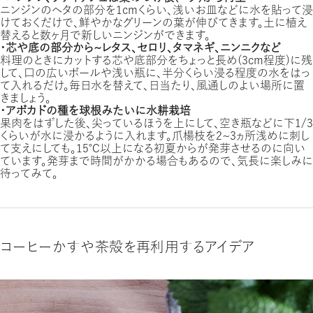
ニンジンのヘタの部分を1ｃｍくらい、浅いお皿などに水を貼って浸
けておくだけで、鮮やかなグリーンの葉が伸びてきます。土に植え
替えると数ヶ月で新しいニンジンができます。
・芯や底の部分から〜レタス、セロリ、タマネギ、ニンニクなど
料理のときにカットする芯や底部分をちょっと長め（3cm程度）に残
して、口の広いボールや浅い瓶に、半分くらい浸る程度の水をはっ
て入れるだけ。毎日水を替えて、日当たり、風通しのよい場所に置
きましょう。
・アボカドの種を球根みたいに水耕栽培
果肉をはずした後、尖っているほうを上にして、空き瓶などに下1/3
くらいが水に浸かるように入れます。爪楊枝を2〜3ヵ所浅めに刺し
て支えにしても。15℃以上になる初夏からが発芽させるのに向い
ています。発芽まで時間がかかる場合もあるので、気長に楽しみに
待ってみて。
コーヒーかすや茶殻を再利用するアイデア