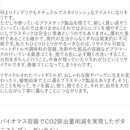
何よりインテリアもナチュラルでスタイリッシュなテイストになりそ
うです。
ただし今使っているプラスチック製品を捨てて、新しく買い直そう
といっているのではありません（それではさらにゴミを増やすこと
に）。プラスチックは完全に悪者というのでもありません。優れた素
材であることも確かで、現代の生活からなくすのは現実的に不可
能です。私たちひとりひとりがやるべきなのは、リサイクル可能な
ペットボトルや調味料の容器、洗剤や化粧品の容器などプラマー
クの付いている資源ゴミを、捨てる前に必ず軽く水洗いすること、
分別をきちんと行うこと。中身が残っていたり汚れがひどいとリサ
イクルできず、廃棄ゴミになってしまうからです。
リサイクルされたペットボトルが、おしゃれな服やバッグに生まれ変
わったり、植物由来で土に還るプラスチック製品もあります。そうし
たことを知って、モノを選ぶ、使う、捨てること、それが、自然を大切
にしながら丁寧に暮らすことにつながります。
バイオマス容器でCO2排出量削減を実現したボタ