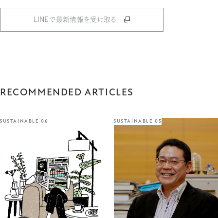
LINEで最新情報を受け取る
RECOMMENDED ARTICLES
SUSTAINABLE 06
SUSTAINABLE 05