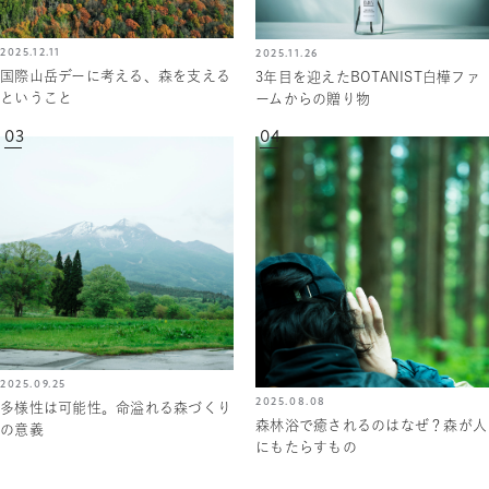
2025.12.11
2025.11.26
国際山岳デーに考える、森を支える
3年目を迎えたBOTANIST白樺ファ
ということ
ームからの贈り物
03
04
2025.09.25
2025.08.08
多様性は可能性。命溢れる森づくり
森林浴で癒されるのはなぜ？森が人
の意義
にもたらすもの