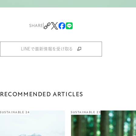
SHARE
LINEで最新情報を受け取る
RECOMMENDED ARTICLES
SUSTAINABLE 24
SUSTAINABLE 23