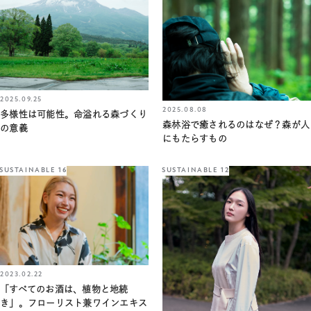
2025.09.25
2025.08.08
多様性は可能性。命溢れる森づくり
森林浴で癒されるのはなぜ？森が人
の意義
にもたらすもの
SUSTAINABLE 16
SUSTAINABLE 12
2023.02.22
「すべてのお酒は、植物と地続
き」。フローリスト兼ワインエキス