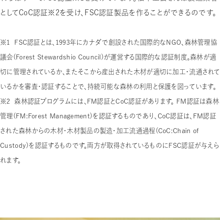
としてCoC認証※2
を受け、FSC認証製品を作ることができるのです。
※1
FSC認証とは、1993年にカナダで創設された国際的なNGO、森林管理協
議会（Forest Stewardshio Council）が運営する国際的な認証制度。森林が適
切に管理されているか、またそこから産出された木材が適切に加工・流通されて
いるか
を審査・認証することで、持続可能な森林の利用と保護を図っています。
※2
森林
認証
プログラムには、
FM認証
と
CoC認証
があります。
FM認証
は森林
管理（
FM
：Forest Management）を
認証
するものであり、
CoC認証
は、
FM認証
された森林からの木材・木材製品の製造・加工流通過程（
CoC
：Chain of
Custody）を
認証
するものです。両方が取得されているものにFSC認証が与えら
れます。