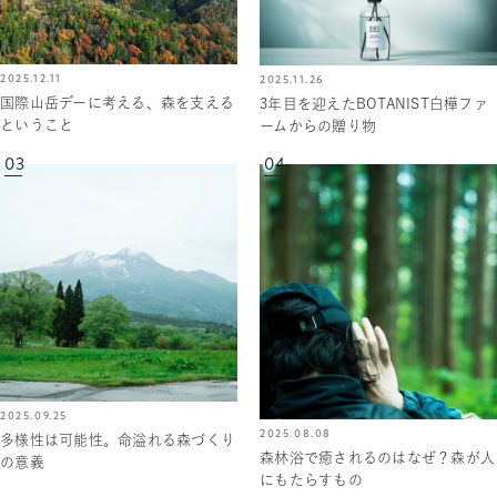
2025.12.11
2025.11.26
国際山岳デーに考える、森を支える
3年目を迎えたBOTANIST白樺ファ
ということ
ームからの贈り物
03
04
2025.09.25
2025.08.08
多様性は可能性。命溢れる森づくり
森林浴で癒されるのはなぜ？森が人
の意義
にもたらすもの