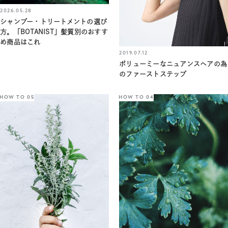
2026.05.28
シャンプー・トリートメントの選び
方。「BOTANIST」髪質別のおすす
め商品はこれ
2019.07.12
ボリューミーなニュアンスヘアの為
のファーストステップ
HOW TO 05
HOW TO 04