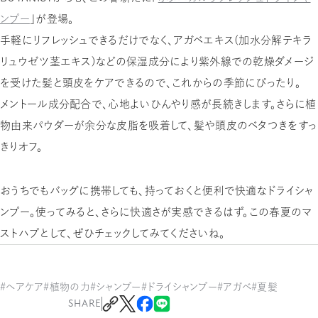
ンプー
」が登場。
手軽にリフレッシュできるだけでなく、アガベエキス（加水分解テキラ
リュウゼツ茎エキス）などの保湿成分により紫外線での乾燥ダメージ
を受けた髪と頭皮をケアできるので、これからの季節にぴったり。
メントール成分配合で、心地よいひんやり感が長続きします。さらに植
物由来パウダーが余分な皮脂を吸着して、髪や頭皮のベタつきをすっ
きりオフ。
おうちでもバッグに携帯しても、持っておくと便利で快適なドライシャ
ンプー。使ってみると、さらに快適さが実感できるはず。この春夏のマ
ストハブとして、ぜひチェックしてみてくださいね。
#ヘアケア
#植物の力
#シャンプー
#ドライシャンプー
#アガベ
#夏髪
SHARE