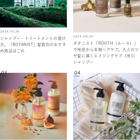
2026.05.28
2024.08.29
シャンプー・トリートメントの選び
ボタニスト「ROOTH（ルース）」
方。「BOTANIST」髪質別のおすす
で地肌から本格ヘアケア。大人のツ
め商品はこれ
ヤ髪に導くエイジングケア（※1）
シャンプー
03
04